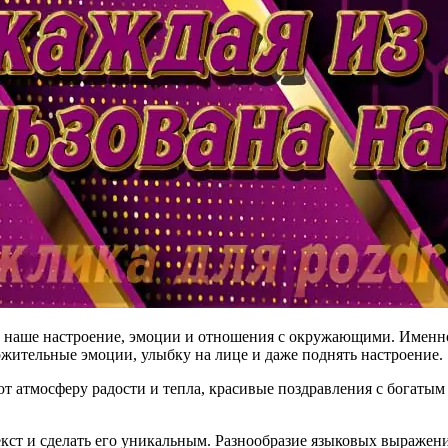
на наше настроение, эмоции и отношения с окружающими. Имен
ожительные эмоции, улыбку на лице и даже поднять настроение.
ют атмосферу радости и тепла, красивые поздравления с богаты
ст и сделать его уникальным. Разнообразие языковых выражени