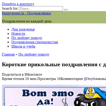
Перейти к контенту
Search for:
Happypoms.ru - Поздравляшки
Поздравления на каждый день
Дни рожденья
Новости
По любому поводу
Поздравления специалистам
Школа и учеба
Главная
»
По любому поводу
Короткие прикольные поздравления с 
Поделиться в ВКонтакте
Время чтения
10 мин.
Просмотры
16
Комментарии
0
Опубликова