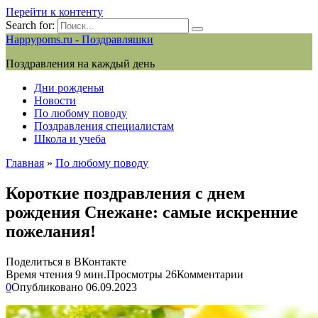
Перейти к контенту
Search for:
Happypoms.ru - Поздравляшки
Поздравления на каждый день
Дни рожденья
Новости
По любому поводу
Поздравления специалистам
Школа и учеба
Главная
»
По любому поводу
Короткие поздравления с днем
рождения Снежане: самые искренние
пожелания!
Поделиться в ВКонтакте
Время чтения
9 мин.
Просмотры
26
Комментарии
0
Опубликовано
06.09.2023