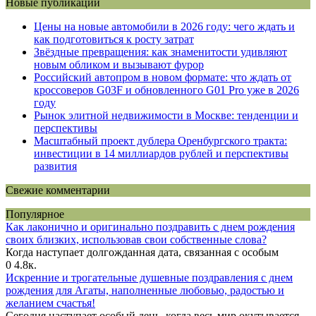
Новые публикации
Цены на новые автомобили в 2026 году: чего ждать и
как подготовиться к росту затрат
Звёздные превращения: как знаменитости удивляют
новым обликом и вызывают фурор
Российский автопром в новом формате: что ждать от
кроссоверов G03F и обновленного G01 Pro уже в 2026
году
Рынок элитной недвижимости в Москве: тенденции и
перспективы
Масштабный проект дублера Оренбургского тракта:
инвестиции в 14 миллиардов рублей и перспективы
развития
Свежие комментарии
Популярное
Как лаконично и оригинально поздравить с днем рождения
своих близких, использовав свои собственные слова?
Когда наступает долгожданная дата, связанная с особым
0
4.8к.
Искренние и трогательные душевные поздравления с днем
рождения для Агаты, наполненные любовью, радостью и
желанием счастья!
Сегодня наступает особый день, когда весь мир окутывается