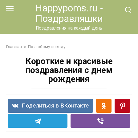
Перейти
Happypoms.ru -
к
Поздравляшки
контенту
Поздравления на каждый день
Главная
»
По любому поводу
Короткие и красивые
поздравления с днем
рождения
Поделиться в ВКонтакте