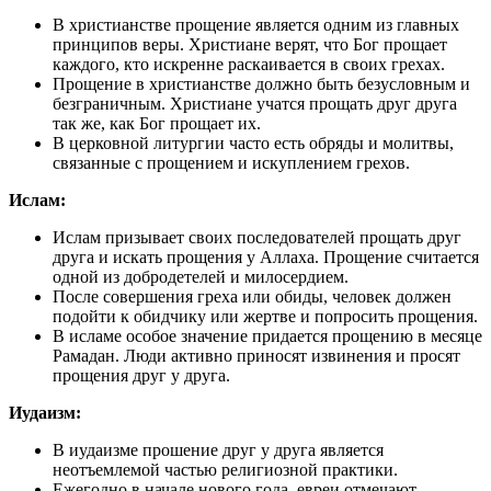
В христианстве прощение является одним из главных
принципов веры. Христиане верят, что Бог прощает
каждого, кто искренне раскаивается в своих грехах.
Прощение в христианстве должно быть безусловным и
безграничным. Христиане учатся прощать друг друга
так же, как Бог прощает их.
В церковной литургии часто есть обряды и молитвы,
связанные с прощением и искуплением грехов.
Ислам:
Ислам призывает своих последователей прощать друг
друга и искать прощения у Аллаха. Прощение считается
одной из добродетелей и милосердием.
После совершения греха или обиды, человек должен
подойти к обидчику или жертве и попросить прощения.
В исламе особое значение придается прощению в месяце
Рамадан. Люди активно приносят извинения и просят
прощения друг у друга.
Иудаизм:
В иудаизме прошение друг у друга является
неотъемлемой частью религиозной практики.
Ежегодно в начале нового года, евреи отмечают