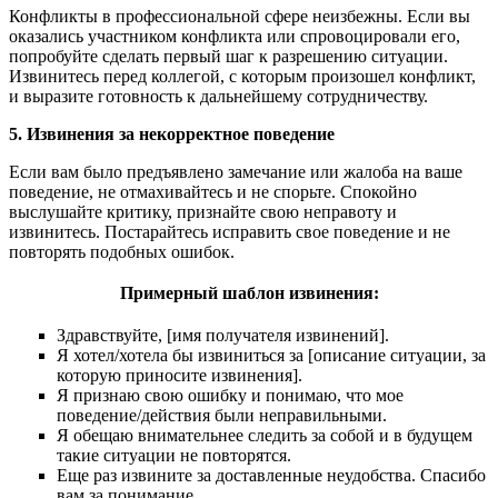
Конфликты в профессиональной сфере неизбежны. Если вы
оказались участником конфликта или спровоцировали его,
попробуйте сделать первый шаг к разрешению ситуации.
Извинитесь перед коллегой, с которым произошел конфликт,
и выразите готовность к дальнейшему сотрудничеству.
5. Извинения за некорректное поведение
Если вам было предъявлено замечание или жалоба на ваше
поведение, не отмахивайтесь и не спорьте. Спокойно
выслушайте критику, признайте свою неправоту и
извинитесь. Постарайтесь исправить свое поведение и не
повторять подобных ошибок.
Примерный шаблон извинения:
Здравствуйте, [имя получателя извинений].
Я хотел/хотела бы извиниться за [описание ситуации, за
которую приносите извинения].
Я признаю свою ошибку и понимаю, что мое
поведение/действия были неправильными.
Я обещаю внимательнее следить за собой и в будущем
такие ситуации не повторятся.
Еще раз извините за доставленные неудобства. Спасибо
вам за понимание.