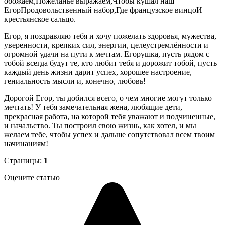
обожаем,Пожеланье выражаем,Чтобы кушал наш
ЕгорПродовольственный набор,Где французское винцоИ
крестьянское сальцо.
Егор, я поздравляю тебя и хочу пожелать здоровья, мужества,
уверенности, крепких сил, энергии, целеустремлённости и
огромной удачи на пути к мечтам. Егорушка, пусть рядом с
тобой всегда будут те, кто любит тебя и дорожит тобой, пусть
каждый день жизни дарит успех, хорошее настроение,
гениальность мысли и, конечно, любовь!
Дорогой Егор, ты добился всего, о чем многие могут только
мечтать! У тебя замечательная жена, любящие дети,
прекрасная работа, на которой тебя уважают и подчиненные,
и начальство. Ты построил свою жизнь, как хотел, и мы
желаем тебе, чтобы успех и дальше сопутствовал всем твоим
начинаниям!
Страницы:
1
Оцените статью