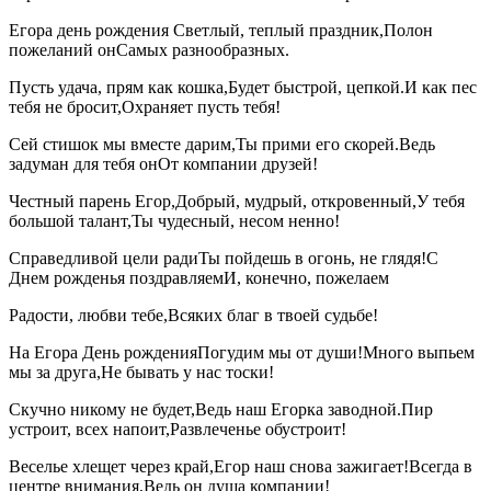
Егора день рождения Светлый, теплый праздник,Полон
пожеланий онСамых разнообразных.
Пусть удача, прям как кошка,Будет быстрой, цепкой.И как пес
тебя не бросит,Охраняет пусть тебя!
Сей стишок мы вместе дарим,Ты прими его скорей.Ведь
задуман для тебя онОт компании друзей!
Честный парень Егор,Добрый, мудрый, откровенный,У тебя
большой талант,Ты чудесный, несом ненно!
Справедливой цели радиТы пойдешь в огонь, не глядя!С
Днем рожденья поздравляемИ, конечно, пожелаем
Радости, любви тебе,Всяких благ в твоей судьбе!
На Егора День рожденияПогудим мы от души!Много выпьем
мы за друга,Не бывать у нас тоски!
Скучно никому не будет,Ведь наш Егорка заводной.Пир
устроит, всех напоит,Развлеченье обустроит!
Веселье хлещет через край,Егор наш снова зажигает!Всегда в
центре внимания,Ведь он душа компании!