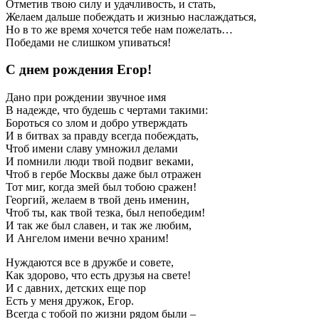
Отметив твою силу и удачливость, и стать,
Желаем дальше побеждать и жизнью наслаждаться,
Но в то же время хочется тебе нам пожелать…
Победами не слишком упиваться!
С днем рождения Егор!
Дано при рождении звучное имя
В надежде, что будешь с чертами такими:
Бороться со злом и добро утверждать
И в битвах за правду всегда побеждать,
Чтоб имени славу умножил делами
И помнили люди твой подвиг веками,
Чтоб в гербе Москвы даже был отражен
Тот миг, когда змей был тобою сражен!
Георгий, желаем в твой день именин,
Чтоб ты, как твой тезка, был непобедим!
И так же был славен, и так же любим,
И Ангелом имени вечно храним!
Нуждаются все в дружбе и совете,
Как здорово, что есть друзья на свете!
И с давних, детских еще пор
Есть у меня дружок, Егор.
Всегда с тобой по жизни рядом были –