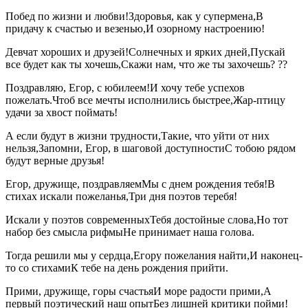
Побед по жизни и любви!Здоровья, как у супермена,В
придачу к счастью и везенью,И озорному настроению!
Девчат хороших и друзей!Солнечных и ярких дней,Пускай
все будет как ты хочешь,Скажи нам, что же ты захочешь? ??
Поздравляю, Егор, с юбилеем!И хочу тебе успехов
пожелать.Чтоб все мечты исполнились быстрее,Жар-птицу
удачи за хвост поймать!
А если будут в жизни трудности,Такие, что уйти от них
нельзя,Запомни, Егор, в шаговой доступностиС тобою рядом
будут верные друзья!
Егор, дружище, поздравляемМы с днем рождения тебя!В
стихах искали пожеланья,Три дня поэтов теребя!
Искали у поэтов современныхТебя достойные слова,Но тот
набор без смысла рифмыНе принимает наша голова.
Тогда решили мы у сердца,Егору пожелания найти,И наконец-
то со стихамиК тебе на день рождения прийти.
Прими, дружище, горы счастьяИ море радости прими,А
первый поэтический наш опытБез лишней критики пойми!