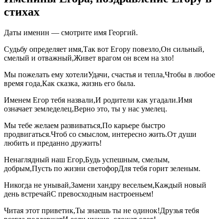
стихах
Даты именин — смотрите имя Георгий.
Судьбу определяет имя,Так вот Егору повезло,Он сильный,
смелый и отважный,Живет врагом он всем на зло!
Мы пожелать ему хотелиУдачи, счастья и тепла,Чтобы в любое
время года,Как сказка, жизнь его была.
Именем Егор тебя назвали,И родители как угадали.Имя
означает земледелец,Верно это, ты у нас умелец.
Мы тебе желаем развиваться,По карьере быстро
продвигаться.Чтоб со смыслом, интересно жить.От души
любить и преданно дружить!
Ненаглядный наш Егор,Будь успешным, смелым,
добрым,Пусть по жизни светофорДля тебя горит зеленым.
Никогда не унывай,Замени хандру весельем,Каждый новый
день встречайС превосходным настроеньем!
Читая этот приветик,Ты знаешь ты не одинок!Друзья тебя