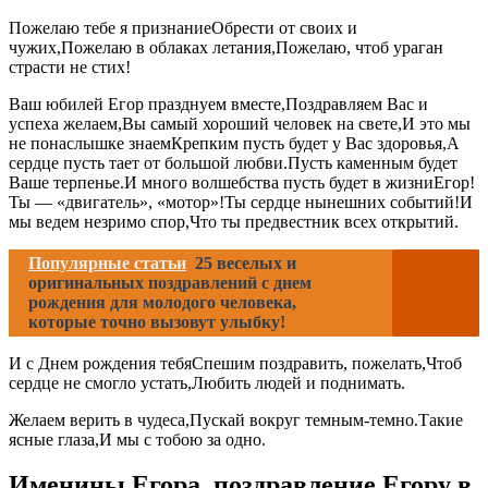
Пожелаю тебе я признаниеОбрести от своих и
чужих,Пожелаю в облаках летания,Пожелаю, чтоб ураган
страсти не стих!
Ваш юбилей Егор празднуем вместе,Поздравляем Вас и
успеха желаем,Вы самый хороший человек на свете,И это мы
не понаслышке знаемКрепким пусть будет у Вас здоровья,А
сердце пусть тает от большой любви.Пусть каменным будет
Ваше терпенье.И много волшебства пусть будет в жизниЕгор!
Ты — «двигатель», «мотор»!Ты сердце нынешних событий!И
мы ведем незримо спор,Что ты предвестник всех открытий.
Популярные статьи
25 веселых и
оригинальных поздравлений с днем
рождения для молодого человека,
которые точно вызовут улыбку!
И с Днем рождения тебяСпешим поздравить, пожелать,Чтоб
сердце не смогло устать,Любить людей и поднимать.
Желаем верить в чудеса,Пускай вокруг темным-темно.Такие
ясные глаза,И мы с тобою за одно.
Именины Егора, поздравление Егору в