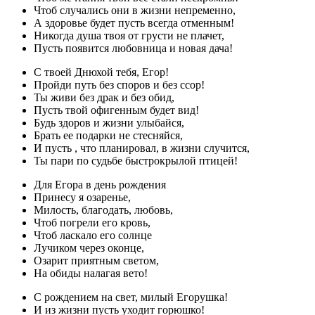
Чтоб случались они в жизни непременно,
А здоровье будет пусть всегда отменным!
Никогда душа твоя от грусти не плачет,
Пусть появится любовница и новая дача!
С твоей Днюхой тебя, Егор!
Пройди путь без споров и без ссор!
Ты живи без драк и без обид,
Пусть твой офигенным будет вид!
Будь здоров и жизни улыбайся,
Брать ее подарки не стесняйся,
И пусть , что планировал, в жизни случится,
Ты пари по судьбе быстрокрылой птицей!
Для Егора в день рождения
Принесу я озаренье,
Милость, благодать, любовь,
Чтоб погрели его кровь,
Чтоб ласкало его солнце
Лучиком через оконце,
Озарит приятным светом,
На обиды налагая вето!
С рождением на свет, милый Егорушка!
И из жизни пусть уходит горюшко!