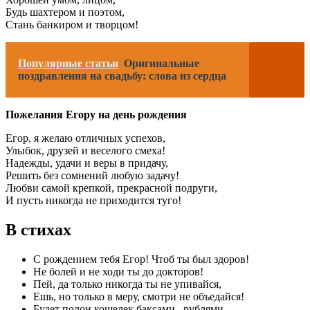
Будь шахтером и поэтом,
Стань банкиром и творцом!
Популярные статьи
Оригинальные
поздравления на свадьбу: слова из сердца
Пожелания Егору на день рождения
Егор, я желаю отличных успехов,
Улыбок, друзей и веселого смеха!
Надежды, удачи и веры в придачу,
Решить без сомнений любую задачу!
Любви самой крепкой, прекрасной подруги,
И пусть никогда не приходится туго!
В стихах
С рождением тебя Егор! Чтоб ты был здоров!
Не болей и не ходи ты до докторов!
Пей, да только никогда ты не упивайся,
Ешь, но только в меру, смотри не объедайся!
Будет полон кошелек баксами , рублями,