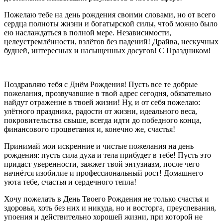
Пожелаю тебе на день рождения своими словами, но от всего
сердца полноты жизни и богатырской силы, чтоб можно было
ею наслаждаться в полной мере. Независимости,
целеустремлённости, взлётов без падений! Драйва, нескучных
будней, интересных и насыщенных досугов! С Праздником!
Поздравляю тебя с Днём Рождения! Пусть все те добрые
пожелания, прозвучавшие в твой адрес сегодня, обязательно
найдут отражение в твоей жизни! Ну, и от себя пожелаю:
улётного праздника, радости от жизни, идеального веса,
покровительства свыше, всегда идти до победного конца,
финансового процветания и, конечно же, счастья!
Принимай мои искренние и чистые пожелания на день
рождения: пусть сила духа и тела прибудет в тебе! Пусть это
придаст уверенности, зажжет твой энтузиазм, после чего
начнётся изобилие и профессиональный рост! Домашнего
уюта тебе, счастья и сердечного тепла!
Хочу пожелать в День Твоего Рождения не только счастья и
здоровья, хоть без них и никуда, но и восторга, преуспевания,
упоения и действительно хорошей жизни, при которой не