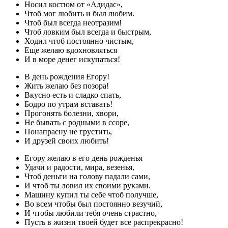
Носил костюм от «Адидас»,
Чтоб мог любить и был любим.
Чтоб был всегда неотразим!
Чтоб ловким был всегда и быстрым,
Ходил чтоб постоянно чистым,
Еще желаю вдохновляться
И в море денег искупаться!
В день рождения Егору!
Жить желаю без позора!
Вкусно есть и сладко спать,
Бодро по утрам вставать!
Прогонять болезни, хвори,
Не бывать с родными в ссоре,
Понапрасну не грустить,
И друзей своих любить!
Егору желаю в его день рожденья
Удачи и радости, мира, везенья,
Чтоб деньги на голову падали сами,
И чтоб ты ловил их своими руками.
Машину купил ты себе чтоб получше,
Во всем чтобы был постоянно везучий,
И чтобы любили тебя очень страстно,
Пусть в жизни твоей будет все распрекрасно!