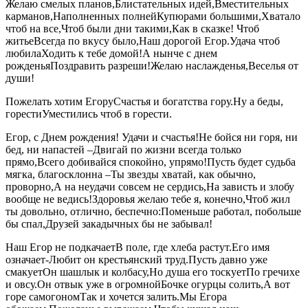
Желаю смелых планов,Блистательных идей,Вместительных
карманов,Наполненных полнейКупюрами большими,Хватало
чтоб на все,Чтоб были дни такими,Как в сказке! Чтоб
житьеВсегда по вкусу было,Наш дорогой Егор.Удача чтоб
любилаХодить к тебе домой!А нынче с днем
рожденьяПоздравить разреши!Желаю наслажденья,Веселья от
души!
Пожелать хотим ЕгоруСчастья и богатства гору.Ну а беды,
горестиУместились чтоб в горести.
Егор, с Днем рождения! Удачи и счастья!Не бойся ни горя, ни
бед, ни напастей –Двигай по жизни всегда только
прямо,Всего добивайся спокойно, упрямо!Пусть будет судьба
мягка, благосклонна –Ты звезды хватай, как обычно,
проворно,А на неудачи совсем не сердись,На зависть и злобу
вообще не ведись!Здоровья желаю тебе я, конечно,Чтоб жил
ты довольно, отлично, беспечно:Поменьше работал, побольше
бы спал,Друзей закадычных бы не забывал!
Наш Егор не подкачаетВ поле, где хлеба растут.Его имя
означает-Любит он крестьянский труд.Пусть давно уже
смакуетОн шашлык и колбасу,Но душа его тоскуетПо гречихе
и овсу.Он отвык уже в огромнойБочке огурцы солить,А вот
горе самогономТак и хочется залить.Мы Егора