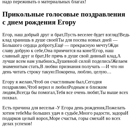
надо переживать о материальных благах!
Прикольные голосовые поздравления
с днем рождения Егору
Егор, наш добрый друг и брат,Пусть веселее будет взгляд!Ведь
клад хранишь в душе своейТы для посева новых дней —
Большого сердца доброту,Ещё — прекрасную мечту!Жди
славу добрую к себе,Она примчится на коне!Егор, наш
славный друг и брат,Не прячь в душе свой дивный клад,А
лучше всем нам улыбнись,Душевной силой поделись!Желаем
знаменитым стать,В любви признания получать —И что ни
день читать строку такую:Покорена, люблю, целую…
Егору я желаю,Чтоб он счастливым был,Сегодня
поздравляю,Чтоб верил и любилРодным и близким
людям,Всегда бы помогал,Тебя все очень любят,Ты выше всех
похвал.
Есть причина для веселья -У Егора день рождения,Пожелать
хотим тебеМы больших удач в судьбе,Много радости, задораИ
подарков целый ворох,Море счастья, горы смехаИ во всех
делах успехов!