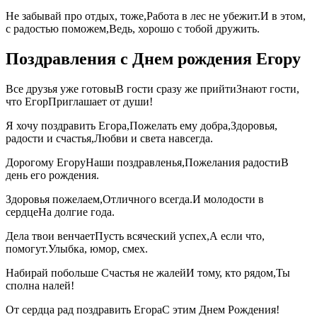
Не забывай про отдых, тоже,Работа в лес не убежит.И в этом,
с радостью поможем,Ведь, хорошо с тобой дружить.
Поздравления с Днем рождения Егору
Все друзья уже готовыВ гости сразу же прийтиЗнают гости,
что ЕгорПриглашает от души!
Я хочу поздравить Егора,Пожелать ему добра,Здоровья,
радости и счастья,Любви и света навсегда.
Дорогому ЕгоруНаши поздравленья,Пожелания радостиВ
день его рождения.
Здоровья пожелаем,Отличного всегда.И молодости в
сердцеНа долгие года.
Дела твои венчаетПусть всяческий успех,А если что,
помогут.Улыбка, юмор, смех.
Набирай побольше Счастья не жалейИ тому, кто рядом,Ты
сполна налей!
От сердца рад поздравить ЕгораС этим Днем Рождения!