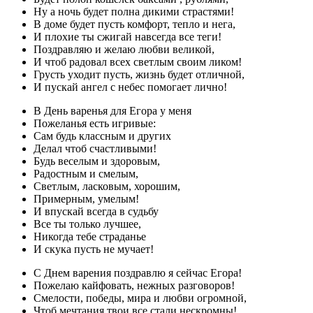
Ну а ночь будет полна дикими страстями!
В доме будет пусть комфорт, тепло и нега,
И плохие ты сжигай навсегда все теги!
Поздравляю и желаю любви великой,
И чтоб радовал всех светлым своим ликом!
Грусть уходит пусть, жизнь будет отличной,
И пускай ангел с небес помогает лично!
В День варенья для Егора у меня
Пожеланья есть игривые:
Сам будь классным и других
Делал чтоб счастливыми!
Будь веселым и здоровым,
Радостным и смелым,
Светлым, ласковым, хорошим,
Примерным, умелым!
И впускай всегда в судьбу
Все ты только лучшее,
Никогда тебе страданье
И скука пусть не мучает!
С Днем варения поздравлю я сейчас Егора!
Пожелаю кайфовать, нежных разговоров!
Смелости, победы, мира и любви огромной,
Чтоб мечтания твои все стали нескромны!