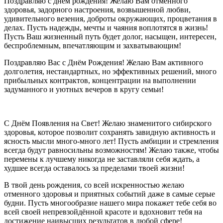
Поздравляю с днем рождения! Желаю Вам отменного
здоровья, задорного настроения, возвышенной любви,
удивительного везения, доброты окружающих, процветания в
делах. Пусть надежды, мечты и чаяния воплотятся в жизнь!
Пусть Ваш жизненный путь будет долог, насыщен, интересен,
беспроблемным, впечатляющим и захватывающим!
Поздравляю Вас с Днём Рождения! Желаю Вам активного
долголетия, нестандартных, но эффективных решений, много
прибыльных контрактов, концентрации на выполнении
задуманного и уютных вечеров в кругу семьи!
С Днём Появления на Свет! Желаю знаменитого сибирского
здоровья, которое позволит сохранять завидную активность и
ясность мысли много-много лет! Пусть амбиции и стремления
всегда будут равносильны возможностям! Желаю также, чтобы
перемены к лучшему никогда не заставляли себя ждать, а
худшее всегда оставалось за пределами твоей жизни!
В твой день рождения, со всей искренностью желаю
отменного здоровья и приятных событий даже в самые серые
будни. Пусть многообразие нашего мира покажет тебе себя во
всей своей непревзойдённой красоте и вдохновит тебя на
достижение наивысших результатов в любой сфере!