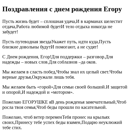
Поздравления с днем рождения Егору
Пусть жизнь будет – сплошная удача,И в карманах шелестит
отдача,Работа любимой будетИ тело отдыха никогда не
забудет!
Пусть путеводная звездаУкажет путь, идти куда,Пусть
близкие довольны будутИ помогают, а не судят!
С Днем рождения, Егор!Для поддержки – разговор.Для
надежды – новых слов.Для соблазнов –да оков.
Мы желаем в сласть побед,Чтобы знал их целый свет.Чтобы
верные друзья,Окружали лишь тебя.
Мы желаем быть «горой»Для семьи своей большой.И защитой
и опорой,И надеждой и «мотором».
Пожелаю ЕГОРУШКЕ яВ день рожденья замечательный,Чтоб
росла твоя семья,Чтоб беды прошли по касательной.
Пожелаю, чтоб ветер переменТебя пронес на крыльях
своих,Принесу тебе успех беды взамен,Подарю неуклюжий
тебе стих.