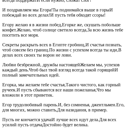
всегда поддержатИ если нужно, сложат слог!
И поздравляем мы Егора!Ты поднимайся выше в горыИ
побеждай во всех делах!И пусть тебя обходят ссоры!
Егору желаю я в жизни побед,Егорке же, скушать побольше
конфет.Желаю, чтоб солнце светило всегда,За всю жизнь тебе
посетить все моря.
Секреты раскрыть всех в Египте гробниц,И счастья познать,
чтоб совсем без границ.По жизни с успехом всегда ты иди,В
делах всех своих ты ворон не лови.
Любви безбрежной, дружбы настоящейЖелаем мы, успехов
каждый день.Чтоб был твой взгляд всегда такой горящийИ
полный замечательных идей.
Егорка, мы желаем тебе счастья,Такого чистого, как горный
ручеек.И пусть сбываются все наши пожеланья,Что мы
вложили в этот приветик.
Егор трудолюбивый парень.И, без сомненья, джентльмен.Его,
для многих, можно ставить,Для назидания, в пример.
Пусть не кончается удачаИ лучше всех идут дела.Для всех
усилий пусть отдачаДостойно будет велика.