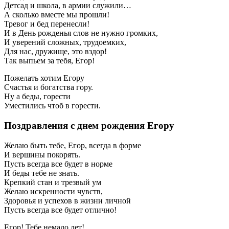
Детсад и школа, в армии служили…
А сколько вместе мы прошли!
Тревог и бед перенесли!
И в День рожденья слов не нужно громких,
И уверений сложных, трудоемких,
Для нас, дружище, это вздор!
Так выпьем за тебя, Егор!
Пожелать хотим Егору
Счастья и богатства гору.
Ну а беды, горести
Уместились чтоб в горести.
Поздравления с днем рождения Егору
Желаю быть тебе, Егор, всегда в форме
И вершины покорять.
Пусть всегда все будет в норме
И беды тебе не знать.
Крепкий стан и трезвый ум
Желаю искренности чувств,
Здоровья и успехов в жизни личной
Пусть всегда все будет отлично!
Егор! Тебе немало лет!