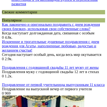
развития
Свежие комментарии
Популярное
Как лаконично и оригинально поздравить с днем рождения
своих близких, использовав свои собственные слова?
Когда наступает долгожданная дата, связанная с особым
0
4.8к.
Искренние и трогательные душевные поздравления с днем
рождения для Агаты, наполненные любовью, радостью и
желанием счастья!
Сегодня наступает особый день, когда весь мир окутывается
0
2.9к.
Поздравления с годовщиной свадьбы 11 лет мужу от жены
Поздравления мужу с годовщиной свадьбы 12 лет в стихах
0
1.2к.
Поздравление от первой учительницы выпускникам 11 класса
Поздравление на выпускной вечер от первого учителя
0
969