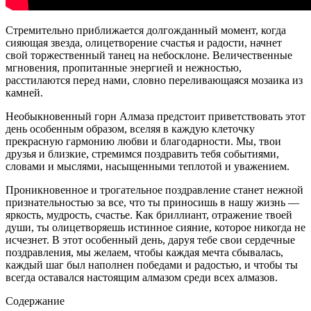
Стремительно приближается долгожданный момент, когда
сияющая звезда, олицетворение счастья и радости, начнет
свой торжественный танец на небосклоне. Величественные
мгновения, пропитанные энергией и нежностью,
расстилаются перед нами, словно переливающаяся мозаика из
камней.
Необыкновенный горн Алмаза предстоит приветствовать этот
день особенным образом, вселяя в каждую клеточку
прекрасную гармонию любви и благодарности. Мы, твои
друзья и близкие, стремимся поздравить тебя событиями,
словами и мыслями, насыщенными теплотой и уважением.
Проникновенное и трогательное поздравление станет нежной
признательностью за все, что ты приносишь в нашу жизнь —
яркость, мудрость, счастье. Как бриллиант, отражение твоей
души, ты олицетворяешь истинное сияние, которое никогда не
исчезнет. В этот особенный день, даруя тебе свои сердечные
поздравления, мы желаем, чтобы каждая мечта сбывалась,
каждый шаг был наполнен победами и радостью, и чтобы ты
всегда оставался настоящим алмазом среди всех алмазов.
Содержание