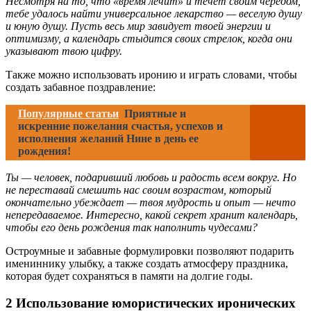
Несмотря на то, что «время лечит» и течет своим чередом,
тебе удалось найти универсальное лекарство — веселую душу
и юную душу. Пусть весь мир завидует твоей энергии и
оптимизму, а календарь стыдится своих стрелок, когда они
указывают твою цифру.
Также можно использовать иронию и играть словами, чтобы
создать забавное поздравление:
Популярные статьи
Приятные и
искренние пожелания счастья, успехов и
исполнения желаний Нине в день ее
рождения!
Ты — человек, подаривший любовь и радость всем вокруг. Но
не переставай смешить нас своим возрастом, который
окончательно убеждает — твоя мудрость и опыт — нечто
непередаваемое. Интересно, какой секрет хранит календарь,
чтобы его день рождения так наполнить чудесами?
Остроумные и забавные формулировки позволяют подарить
имениннику улыбку, а также создать атмосферу праздника,
которая будет сохраняться в памяти на долгие годы.
2 Использование юмористических иронических