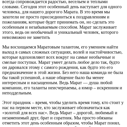
всегда сопровождается радостью, весельем и теплыми
словами. Сегодня этот особенный день наступает для одного
человека, для нашего дорогого Марата. В это время мы
захотели не просто присоединиться к поздравлениям и
пожеланиям, которые будет принимать он, но сделать это
особенным и незабываемым способом. Марат заслуживает
этого, ведь он необычный и уникальный человек, которого
невозможно не заметить
Мы восхищаемся Маратовым талантом, его умением найти
выход в самых сложных ситуациях, волей и настойчивостью,
которые вдохновляют всех вокруг на самые необычные и
смелые поступки. Марат умеет делать любое дело так, будто
он даровался этому с самого рождения, как будто это его
предназначение в этой жизни. Без него наша команда не была
бы такой успешной, а наше общение было бы менее
интересным и насыщенным. Ведь Марат — душа любой
компании, его таланты неисчерпаемы, а юмор – искренним и
неподдельным.
Этот праздник – время, чтобы уделить время тому, кто стоит у
нас на первом месте, кто заслуживает обозначиться как
«золотой для всех нас». Ведь Марат – дорогой, любимый и
незаменимый друг, брат и соратник. Мы просто обязаны
отметить этот день особенным образом, чтобы Марат понял,