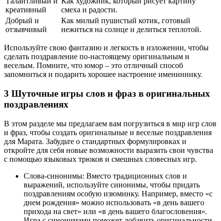
Талантливый и
Как художник, который рисует картину
креативный
смеха и радости.
Добрый и
Как милый пушистый котик, готовый
отзывчивый
нежиться на солнце и делиться теплотой.
Используйте свою фантазию и легкость в изложении, чтобы
сделать поздравление по-настоящему оригинальным и
веселым. Помните, что юмор – это отличный способ
запомниться и подарить хорошее настроение имениннику.
3 Шуточные игры слов и фраз в оригинальных
поздравлениях
В этом разделе мы предлагаем вам погрузиться в мир игр слов
и фраз, чтобы создать оригинальные и веселые поздравления
для Марата. Забудьте о стандартных формулировках и
откройте для себя новые возможности выразить свои чувства
с помощью языковых трюков и смешных словесных игр.
Слова-синонимы: Вместо традиционных слов и
выражений, используйте синонимы, чтобы придать
поздравлениям особую изюминку. Например, вместо «с
днем рождения» можно использовать «в день вашего
прихода на свет» или «в день вашего благословения».
Игра с синонимами поможет добавить оригинальности