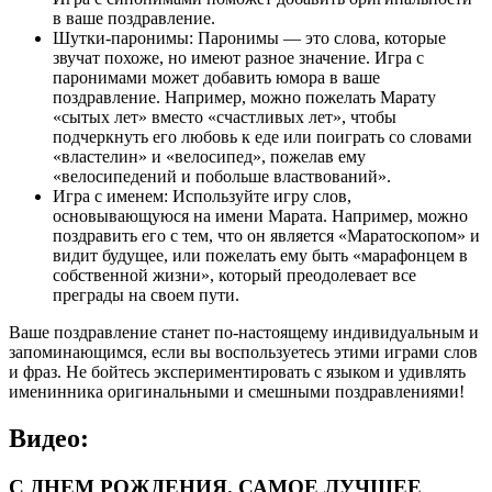
в ваше поздравление.
Шутки-паронимы: Паронимы — это слова, которые
звучат похоже, но имеют разное значение. Игра с
паронимами может добавить юмора в ваше
поздравление. Например, можно пожелать Марату
«сытых лет» вместо «счастливых лет», чтобы
подчеркнуть его любовь к еде или поиграть со словами
«властелин» и «велосипед», пожелав ему
«велосипедений и побольше властвований».
Игра с именем: Используйте игру слов,
основывающуюся на имени Марата. Например, можно
поздравить его с тем, что он является «Маратоскопом» и
видит будущее, или пожелать ему быть «марафонцем в
собственной жизни», который преодолевает все
преграды на своем пути.
Ваше поздравление станет по-настоящему индивидуальным и
запоминающимся, если вы воспользуетесь этими играми слов
и фраз. Не бойтесь экспериментировать с языком и удивлять
именинника оригинальными и смешными поздравлениями!
Видео:
С ДНЕМ РОЖДЕНИЯ. САМОЕ ЛУЧШЕЕ