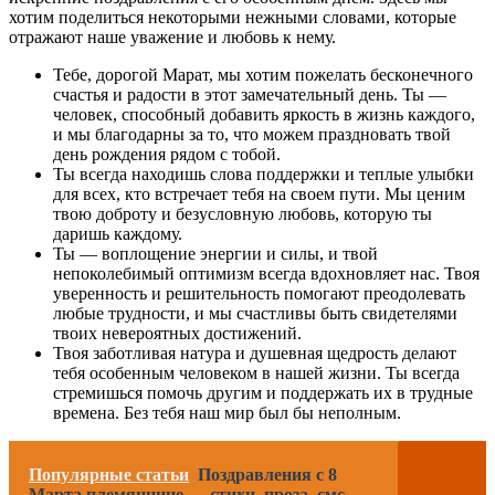
хотим поделиться некоторыми нежными словами, которые
отражают наше уважение и любовь к нему.
Тебе, дорогой Марат, мы хотим пожелать бесконечного
счастья и радости в этот замечательный день. Ты —
человек, способный добавить яркость в жизнь каждого,
и мы благодарны за то, что можем праздновать твой
день рождения рядом с тобой.
Ты всегда находишь слова поддержки и теплые улыбки
для всех, кто встречает тебя на своем пути. Мы ценим
твою доброту и безусловную любовь, которую ты
даришь каждому.
Ты — воплощение энергии и силы, и твой
непоколебимый оптимизм всегда вдохновляет нас. Твоя
уверенность и решительность помогают преодолевать
любые трудности, и мы счастливы быть свидетелями
твоих невероятных достижений.
Твоя заботливая натура и душевная щедрость делают
тебя особенным человеком в нашей жизни. Ты всегда
стремишься помочь другим и поддержать их в трудные
времена. Без тебя наш мир был бы неполным.
Популярные статьи
Поздравления с 8
Марта племяннице — стихи, проза, смс