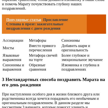
и помочь Марату почувствовать глубину наших
поздравлений.
Популярные статьи
Прославление
Степана в прозе: зажигательные
поздравления с днем рождения
Ассоциации
Метафоры
Синонимы
Вместо прямого
Добавить шарм и
Мосты
перечисления
оригинальность
Языковые
Метафора свечей
Более глубокое и
выражения
на торте
эмоциональное звучание
Синонимы и
Образные
Изюминка и глубина в
выражения
сравнения
поздравлениях
3 Нестандартных способа поздравить Марата на
его день рождения
При наступлении особого дня в жизни близкого друга или
родственника всегда хочется порадовать его необычным и
оригинальным поздравлением. В данном разделе мы
рассмотрим 3 варианта, которые помогут удивить и