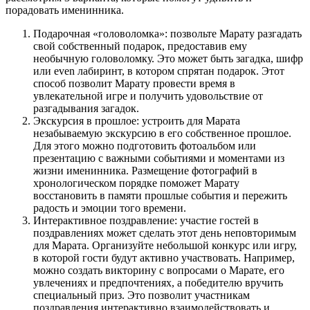
порадовать именинника.
Подарочная «головоломка»: позвольте Марату разгадать
свой собственный подарок, предоставив ему
необычную головоломку. Это может быть загадка, шифр
или even лабиринт, в котором спрятан подарок. Этот
способ позволит Марату провести время в
увлекательной игре и получить удовольствие от
разгадывания загадок.
Экскурсия в прошлое: устроить для Марата
незабываемую экскурсию в его собственное прошлое.
Для этого можно подготовить фотоальбом или
презентацию с важными событиями и моментами из
жизни именинника. Размещение фотографий в
хронологическом порядке поможет Марату
восстановить в памяти прошлые события и пережить
радость и эмоции того времени.
Интерактивное поздравление: участие гостей в
поздравлениях может сделать этот день неповторимым
для Марата. Организуйте небольшой конкурс или игру,
в которой гости будут активно участвовать. Например,
можно создать викторину с вопросами о Марате, его
увлечениях и предпочтениях, а победителю вручить
специальный приз. Это позволит участникам
поздравления интерактивно взаимодействовать и