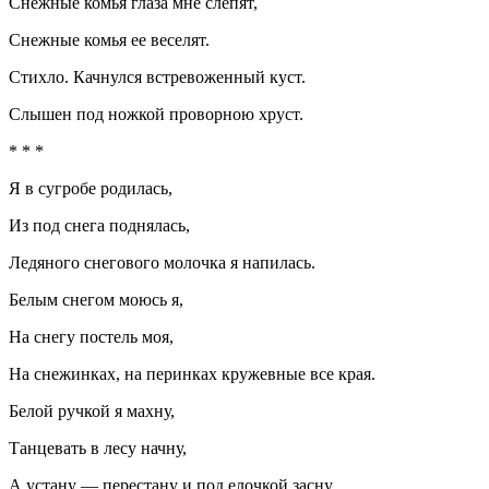
Снежные комья глаза мне слепят,
Снежные комья ее веселят.
Стихло. Качнулся встревоженный куст.
Слышен под ножкой проворною хруст.
* * *
Я в сугробе родилась,
Из под снега поднялась,
Ледяного снегового молочка я напилась.
Белым снегом моюсь я,
На снегу постель моя,
На снежинках, на перинках кружевные все края.
Белой ручкой я махну,
Танцевать в лесу начну,
А устану — перестану и под елочкой засну.