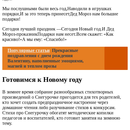
Мы послушными были весь год,Наводили в игрушках
порядки,И за это теперь принесетДед Мороз нам большие
подарки!
Сегодня лучший праздник —Сегодня Новый год.И Дед
Мороз-проказникПодарки нам несет.Всем скажет: «Как
красиво!»А мы ему: «Спасибо!»
Популярные статьи
Прекрасные
поздравления с днем рождения
Валентину, наполненные эмоциями,
магией и теплом прозы
Готовимся к Новому году
В зимнее время собрание разнообразных стихотворных
произведений о Снегурочке пригодится для тех родителей,
кто хочет создать предпраздничное настроение через
домашние чтения либо разучивание стихов к конкурсам.
Стихи про Снегурочку обогатят методические копилки
педагогов и воспитателей, кто готовит занятия на зимнюю
тему.