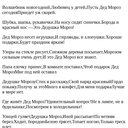
Волшебник новогодний,Любимец у детей,Пусть Дед Мороз
сегодняПриедет уж скорей.
Шубка, шапка, рукавички.На носу сидят синички.Борода и
красный нос —Это Дедушка Мороз!
Дед Мороз несет игрушки,И гирлянды, и хлопушки.Хороши
подарки,Будет праздник ярким!
Узоры на стекле рисует,Снежком деревья посыпает,Морозом
сильным очень дует,И это Дед Мороз все знают.
Папа елочку принес,В комнате поставил,Чтоб подарок Дед
МорозМне под ней оставил
Дедушке МорозуСтих я расскажу,Свой наряд красивыйГордо
покажу.Получу за этоМного я конфет.Для меня подаркаЛучше
в мире нет.
Где живёт Дед Мороз?Удивительный вопрос!Не в лампе, не в
будильнике,Посмотрим в холодильнике!
Улицей гуляетДедушка Мороз,Иней рассыпаетПо ветвям
берез;Ходит, бородоюБелою трясет,Топает ногою,Только треск
идет.