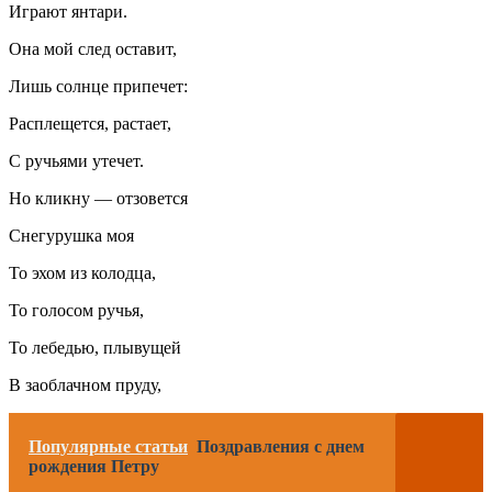
Играют янтари.
Она мой след оставит,
Лишь солнце припечет:
Расплещется, растает,
С ручьями утечет.
Но кликну — отзовется
Снегурушка моя
То эхом из колодца,
То голосом ручья,
То лебедью, плывущей
В заоблачном пруду,
Популярные статьи
Поздравления с днем
рождения Петру