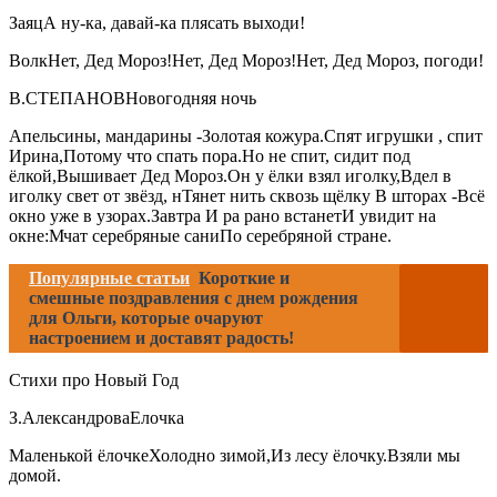
ЗаяцА ну-ка, давай-ка плясать выходи!
ВолкНет, Дед Мороз!Нет, Дед Мороз!Нет, Дед Мороз, погоди!
В.СТЕПАНОВНовогодняя ночь
Апельсины, мандарины -Золотая кожура.Спят игрушки , спит
Ирина,Потому что спать пора.Но не спит, сидит под
ёлкой,Вышивает Дед Мороз.Он у ёлки взял иголку,Вдел в
иголку свет от звёзд, нТянет нить сквозь щёлку В шторах -Всё
окно уже в узорах.Завтра И ра рано встанетИ увидит на
окне:Мчат серебряные саниПо серебряной стране.
Популярные статьи
Короткие и
смешные поздравления с днем рождения
для Ольги, которые очаруют
настроением и доставят радость!
Стихи про Новый Год
З.АлександроваЕлочка
Маленькой ёлочкеХолодно зимой,Из лесу ёлочку.Взяли мы
домой.