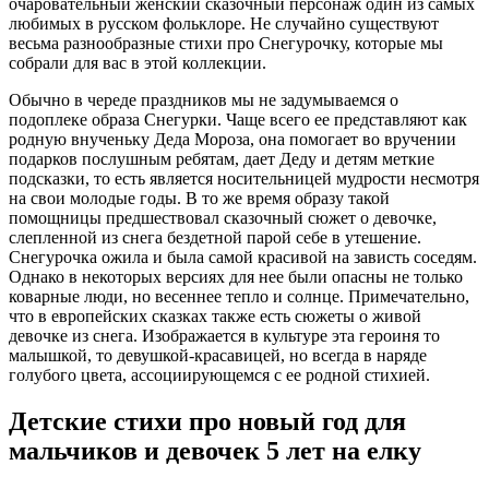
очаровательный женский сказочный персонаж один из самых
любимых в русском фольклоре. Не случайно существуют
весьма разнообразные стихи про Снегурочку, которые мы
собрали для вас в этой коллекции.
Обычно в череде праздников мы не задумываемся о
подоплеке образа Снегурки. Чаще всего ее представляют как
родную внученьку Деда Мороза, она помогает во вручении
подарков послушным ребятам, дает Деду и детям меткие
подсказки, то есть является носительницей мудрости несмотря
на свои молодые годы. В то же время образу такой
помощницы предшествовал сказочный сюжет о девочке,
слепленной из снега бездетной парой себе в утешение.
Снегурочка ожила и была самой красивой на зависть соседям.
Однако в некоторых версиях для нее были опасны не только
коварные люди, но весеннее тепло и солнце. Примечательно,
что в европейских сказках также есть сюжеты о живой
девочке из снега. Изображается в культуре эта героиня то
малышкой, то девушкой-красавицей, но всегда в наряде
голубого цвета, ассоциирующемся с ее родной стихией.
Детские стихи про новый год для
мальчиков и девочек 5 лет на елку