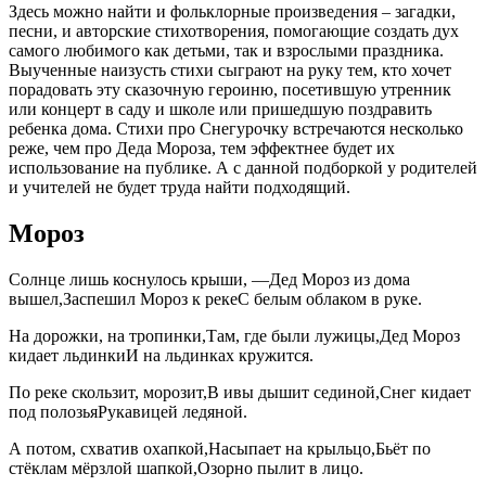
Здесь можно найти и фольклорные произведения – загадки,
песни, и авторские стихотворения, помогающие создать дух
самого любимого как детьми, так и взрослыми праздника.
Выученные наизусть стихи сыграют на руку тем, кто хочет
порадовать эту сказочную героиню, посетившую утренник
или концерт в саду и школе или пришедшую поздравить
ребенка дома. Стихи про Снегурочку встречаются несколько
реже, чем про Деда Мороза, тем эффектнее будет их
использование на публике. А с данной подборкой у родителей
и учителей не будет труда найти подходящий.
Мороз
Солнце лишь коснулось крыши, —Дед Мороз из дома
вышел,Заспешил Мороз к рекеС белым облаком в руке.
На дорожки, на тропинки,Там, где были лужицы,Дед Мороз
кидает льдинкиИ на льдинках кружится.
По реке скользит, морозит,В ивы дышит сединой,Снег кидает
под полозьяРукавицей ледяной.
А потом, схватив охапкой,Насыпает на крыльцо,Бьёт по
стёклам мёрзлой шапкой,Озорно пылит в лицо.