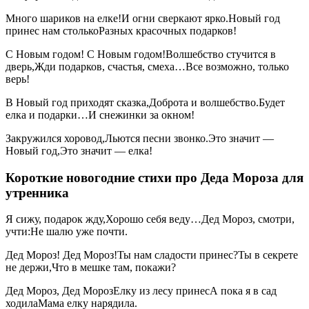
Много шариков на елке!И огни сверкают ярко.Новый год
принес нам столькоРазных красочных подарков!
С Новым годом! С Новым годом!Волшебство стучится в
дверь,Жди подарков, счастья, смеха…Все возможно, только
верь!
В Новый год приходят сказка,Доброта и волшебство.Будет
елка и подарки…И снежинки за окном!
Закружился хоровод,Льются песни звонко.Это значит —
Новый год,Это значит — елка!
Короткие новогодние стихи про Деда Мороза для
утренника
Я сижу, подарок жду,Хорошо себя веду…Дед Мороз, смотри,
учти:Не шалю уже почти.
Дед Мороз! Дед Мороз!Ты нам сладости принес?Ты в секрете
не держи,Что в мешке там, покажи?
Дед Мороз, Дед МорозЕлку из лесу принесА пока я в сад
ходилаМама елку нарядила.