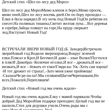
Детский стих «Шел по лесу дед Мороз»
Шел по лесу дед МорозМимо кленов и берез,Мимо просек,
мимо пней,Шел по лесу восемь дней.Он по бору проходил —
Ёлки в бусы нарядил.В эту ночь под Новый ГодОн ребятам их
снесет.На полянках тишина,Светит желтая луна…Все деревья
в серебре,Зайцы пляшут на горе,На пруду сверкает
лед,Наступает Новый Год!
ВСТРЕЧАЛИ ЗВЕРИ НОВЫЙ ГОД (Б. Заходер)Встречали
звериНовый год.Водили зверихоровод.Вокруг зеленой
елки.Плясал и Крот,И Бегемот,И даже – злые Волки!Пустился
в плясИ Дикобраз -Колючие иголки,И все – дрожать,И все –
визжать,И все – бежать от елки!Гляди-ка: Уж -Хоть сам хорош!
-И тот дрожит от страха!..-Зато меня ужне проймешь!
-СказалаЧе-ре-па-ха!-Мы спляшемШагомЧерепашьим,Но
всех,Пожалуй,Перепляшем!
Детский стих «Новый год мы очень ждали»
Новый год мы очень ждали,Елку с мамой наряжали.Чтобы
добрый Дед МорозНам подарки преподнес.Целый год мы не
шалили,Стих для дедушки учили.Очень рады мы с
утра,Новый год пришел. Ура!