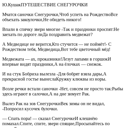
Ю.КушакПУТЕШЕСТВИЕ СНЕГУРОЧКИ
Мчатся саночки Снегурочки,Чтоб успеть на РождествоВсе
объехать закоулочки,Не обидеть никого!
Впали в спячку звери многие -Так и праздники проспят:Не
заехать по дороге лиДа поздравить медвежат?
А Медведице не верится,Кто стучится — не поймёт!- С
Рождеством тебя, Медведица,Вот тебе цветочный мёд!
Медвежата — ах, проказники!Лезут лапами в горшокИ
впервые видят праздники,А на ёлочках — снежок.
И на стук Бобриха вылезла -Для бобрят взяла дары,А
прекрасной гостье вынеслаКружку клюквы из норы.
Возле речки встали саночки -Нет, совсем не просто так:Рыбы
здесь играют в салочки,А на дне зимует Рак.
Вылез Рак на зов СнегурочкиВек зимы он не видал,
-Попросил кусочек булочки.
— Спать пора! — сказал СнегурочкеИ клешнёю
помахал.Спите, спите, звери спящие,Просыпайтесь по