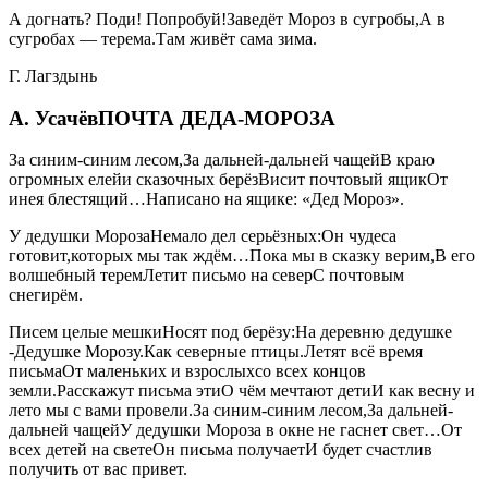
А догнать? Поди! Попробуй!Заведёт Мороз в сугробы,А в
сугробах — терема.Там живёт сама зима.
Г. Лагздынь
А. УсачёвПОЧТА ДЕДА-МОРОЗА
За синим-синим лесом,За дальней-дальней чащейВ краю
огромных елейи сказочных берёзВисит почтовый ящикОт
инея блестящий…Написано на ящике: «Дед Мороз».
У дедушки МорозаНемало дел серьёзных:Он чудеса
готовит,которых мы так ждём…Пока мы в сказку верим,В его
волшебный теремЛетит письмо на северС почтовым
снегирём.
Писем целые мешкиНосят под берёзу:На деревню дедушке
-Дедушке Морозу.Как северные птицы.Летят всё время
письмаОт маленьких и взрослыхсо всех концов
земли.Расскажут письма этиО чём мечтают детиИ как весну и
лето мы с вами провели.За синим-синим лесом,За дальней-
дальней чащейУ дедушки Мороза в окне не гаснет свет…От
всех детей на светеОн письма получаетИ будет счастлив
получить от вас привет.