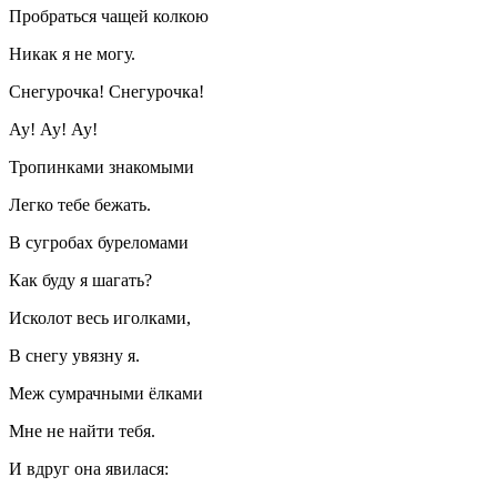
Пробраться чащей колкою
Никак я не могу.
Снегурочка! Снегурочка!
Ау! Ау! Ау!
Тропинками знакомыми
Легко тебе бежать.
В сугробах буреломами
Как буду я шагать?
Исколот весь иголками,
В снегу увязну я.
Меж сумрачными ёлками
Мне не найти тебя.
И вдруг она явилася: