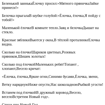
Беленький заинькаЁлочку просил:«Мятного пряничкаЗайке
принеси!»
Белочка прыгалаВ шубке голубой:«Ёлочка, ёлочка,Я пойду с
тобой!»
Маленькой ёлочкеВ комнате тепло.Заяц и белочкаДышат на
стекло.
Красные зябликиВьются у окна,В тёплой проталинкеЕлочка
видна.
Сколько на ёлочкеШариков цветных,Розовых
пряников,Шишек золотых!
Сколько под ёлочкойМаленьких ребят!Топают ,
хлопают,Весело кричат:
«Ёлочка, ёлочка,Яркие огни,Синими бусами,Ёлочка, звени,
Ветку наряднуюНиже опусти,Нас шоколадноюРыбкой угости!
Встанем под ёлочкойВ дружный хоровод,Весело,
веселоВстретим Новый год».
Стихи про Новый Год