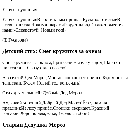
Елочка пушистая
Елочка пушистаяВ гости к нам пришла.Бусы золотистыеВ
ветви заплела.Яркими шарамиРадует народ.Скажет вместе с
нами:«Здравствуй, Новый год!»
(Т. Гусарова)
Детский стих: Снег кружится за окном
Снег кружится за окном,Принесли мы елку в дом,Шарики
повесили —Сразу стало весело!
А за елкой Дед Мороз,Мне мешок конфет принес.Будем петь и
танцевать,Будем Новый год встречать!
Стих для малышей: Добрый Дед Мороз
Ах, какой хороший,Добрый Дед Мороз!Ёлку нам на
праздникИз лесу принёс.Огоньки сверкают,Красный,
голубой-Хорошо нам, ёлка,Весело с тобой!
Старый Дедушка Мороз