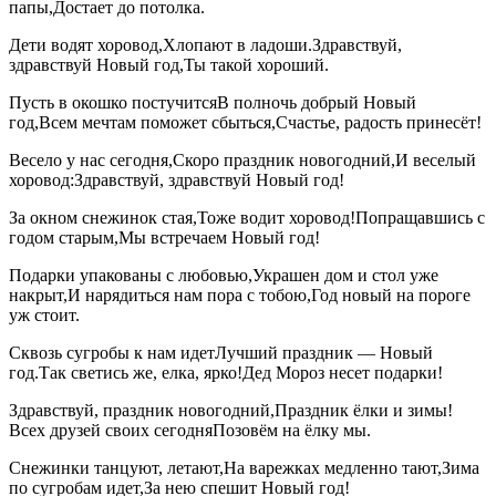
папы,Достает до потолка.
Дети водят хоровод,Хлопают в ладоши.Здравствуй,
здравствуй Новый год,Ты такой хороший.
Пусть в окошко постучитсяВ полночь добрый Новый
год,Всем мечтам поможет сбыться,Счастье, радость принесёт!
Весело у нас сегодня,Скоро праздник новогодний,И веселый
хоровод:Здравствуй, здравствуй Новый год!
За окном снежинок стая,Тоже водит хоровод!Попращавшись с
годом старым,Мы встречаем Новый год!
Подарки упакованы с любовью,Украшен дом и стол уже
накрыт,И нарядиться нам пора с тобою,Год новый на пороге
уж стоит.
Сквозь сугробы к нам идетЛучший праздник — Новый
год.Так светись же, елка, ярко!Дед Мороз несет подарки!
Здравствуй, праздник новогодний,Праздник ёлки и зимы!
Всех друзей своих сегодняПозовём на ёлку мы.
Снежинки танцуют, летают,На варежках медленно тают,Зима
по сугробам идет,За нею спешит Новый год!