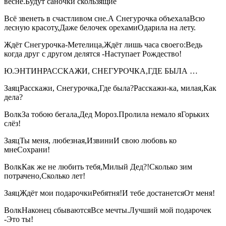
весне.Будут саночки скользящие
Всё звенеть в счастливом сне.А Снегурочка объехалаВсю
лесную красоту,Даже белочек орехамиОдарила на лету.
Ждёт Снегурочка-Метелица,Ждёт лишь часа своего:Ведь
когда друг с другом делятся -Наступает Рождество!
Ю.ЭНТИНРАССКАЖИ, СНЕГУРОЧКА,ГДЕ БЫЛА …
ЗаяцРасскажи, Снегурочка,Где была?Расскажи-ка, милая,Как
дела?
ВолкЗа тобою бегала,Дед Мороз.Пролила немало яГорьких
слёз!
ЗаяцТы меня, любезная,ИзвиниИ свою любовь ко
мнеСохрани!
ВолкКак же не любить тебя,Милый Дед?!Сколько зим
потрачено,Сколько лет!
ЗаяцЖдёт мои подарочкиРебятня!И тебе достанетсяОт меня!
ВолкНаконец сбываютсяВсе мечты.Лучший мой подарочек
-Это ты!