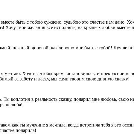
есте быть с тобою суждено, судьбою это счастье нам дано. Хоч
з! Хочу твои желания все исполнять, на крыльях любви вместе ле
ый, нежный, дорогой, как хорошо мне быть с тобой! Лучше ниче
ь я мечтаю. Хочется чтобы время остановилось, и прекрасное мг
имый за заботу и ласку, мы сами творим свою дивную сказку!
. Ты воплотил в реальность сказку, подарил мне любовь, свою не
рячо любя!
таком как ты мужчине я мечтала, когда встретила тебя я это осо
счастье подарила!