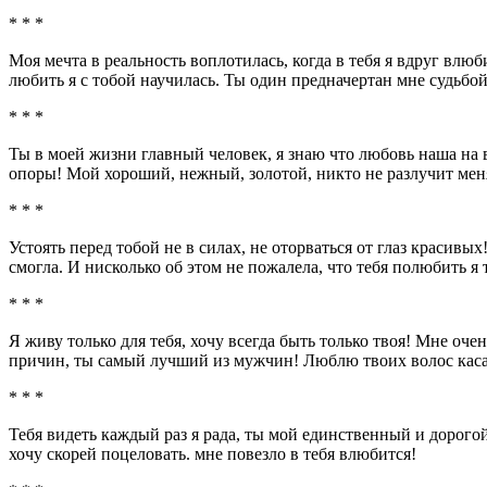
* * *
Моя мечта в реальность воплотилась, когда в тебя я вдруг влюб
любить я с тобой научилась. Ты один предначертан мне судьб
* * *
Ты в моей жизни главный человек, я знаю что любовь наша на 
опоры! Мой хороший, нежный, золотой, никто не разлучит мен
* * *
Устоять перед тобой не в силах, не оторваться от глаз красивы
смогла. И нисколько об этом не пожалела, что тебя полюбить я т
* * *
Я живу только для тебя, хочу всегда быть только твоя! Мне оче
причин, ты самый лучший из мужчин! Люблю твоих волос касатьс
* * *
Тебя видеть каждый раз я рада, ты мой единственный и дорогой!
хочу скорей поцеловать. мне повезло в тебя влюбится!