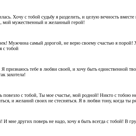
илась. Хочу с тобой судьбу я разделить, и целую вечность вмест
ой, мой мужественный и желанный герой!
век! Мужчина самый дорогой, не верю своему счастью я порой! 
я с тобой
х! Я признаюсь тебе в любви своей, и хочу быть единственной тво
ак захотела!
нь повезло с тобой, Ты мое счастье, мой родной! Никто с тобою н
я, и желаний своих не стесняться. Я в любви тону, когда ты ря
 И мне других поверь не надо, хочу я быть всегда с тобой! В гру