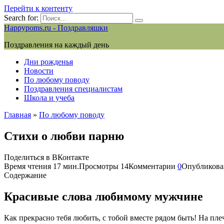
Перейти к контенту
Search for:
Happypoms.ru - Поздравляшки
Поздравления на каждый день
Дни рожденья
Новости
По любому поводу
Поздравления специалистам
Школа и учеба
Главная
»
По любому поводу
Стихи о любви парню
Поделиться в ВКонтакте
Время чтения
17 мин.
Просмотры
14
Комментарии
0
Опубликова
Содержание
Красивые слова любимому мужчине
Как прекрасно тебя любить, с тобой вместе рядом быть! На пле