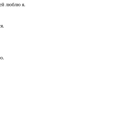
ней люблю я.
я.
ю.