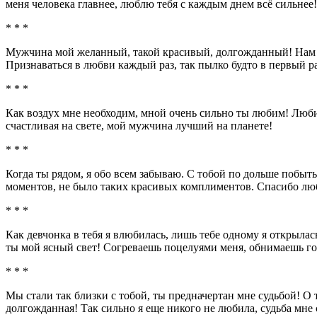
меня человека главнее, люблю тебя с каждым днем всё сильнее!
* * *
Мужчина мой желанный, такой красивый, долгожданный! Нам вм
Признаваться в любви каждый раз, так пылко будто в первый ра
* * *
Как воздух мне необходим, мной очень сильно ты любим! Любим
счастливая на свете, мой мужчина лучший на планете!
* * *
Когда ты рядом, я обо всем забываю. С тобой по дольше побыт
моментов, не было таких красивых комплиментов. Спасибо люб
* * *
Как девчонка в тебя я влюбилась, лишь тебе одному я открылась
ты мой ясный свет! Согреваешь поцелуями меня, обнимаешь го
* * *
Мы стали так близки с тобой, ты предначертан мне судьбой! О 
долгожданная! Так сильно я еще никого не любила, судьба мне 