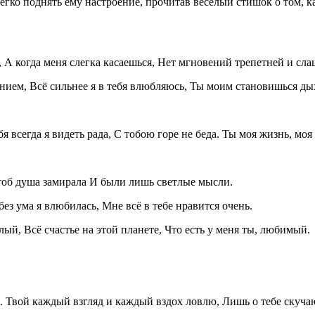
ко поднять ему настроение, прочитав веселый стишок о том, ка
 А когда меня слегка касаешься, Нет мгновений трепетней и сла
ием, Всё сильнее я в тебя влюбляюсь, Ты моим становишься дых
я всегда я видеть рада, С тобою горе не беда. Ты моя жизнь, моя
чтоб душа замирала И были лишь светлые мысли.
без ума я влюбилась, Мне всё в тебе нравится очень.
ый, Всё счастье на этой планете, Что есть у меня ты, любимый.
ю. Твой каждый взгляд и каждый вздох ловлю, Лишь о тебе скуча