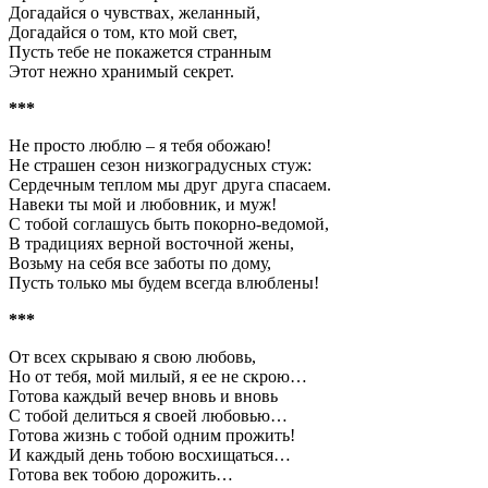
Догадайся о чувствах, желанный,
Догадайся о том, кто мой свет,
Пусть тебе не покажется странным
Этот нежно хранимый секрет.
***
Не просто люблю – я тебя обожаю!
Не страшен сезон низкоградусных стуж:
Сердечным теплом мы друг друга спасаем.
Навеки ты мой и любовник, и муж!
С тобой соглашусь быть покорно-ведомой,
В традициях верной восточной жены,
Возьму на себя все заботы по дому,
Пусть только мы будем всегда влюблены!
***
От всех скрываю я свою любовь,
Но от тебя, мой милый, я ее не скрою…
Готова каждый вечер вновь и вновь
С тобой делиться я своей любовью…
Готова жизнь с тобой одним прожить!
И каждый день тобою восхищаться…
Готова век тобою дорожить…