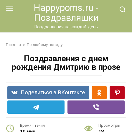
Перейти
Happypoms.ru -
к
Поздравляшки
контенту
Поздравления на каждый день
Главная
»
По любому поводу
Поздравления с днем
рождения Дмитрию в прозе
Поделиться в ВКонтакте
Время чтения
Просмотры
10 мин.
18