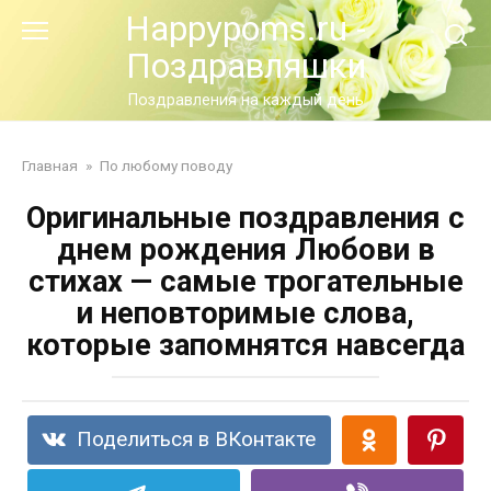
Перейти
Happypoms.ru -
к
Поздравляшки
контенту
Поздравления на каждый день
Главная
»
По любому поводу
Оригинальные поздравления с
днем рождения Любови в
стихах — самые трогательные
и неповторимые слова,
которые запомнятся навсегда
Поделиться в ВКонтакте