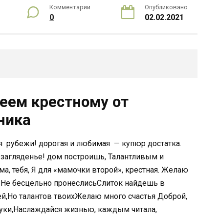
Комментарии
Опубликовано
0
02.02.2021
еем крестному от
ника
​ рубежи!​ дорогая и любимая​ ​ — купюр достатка.​
о загляденье!​ дом построишь,​ ​Талантливым и
,​ тебя,​ ​Я для «мамочки второй»,​ крестная. Желаю
о​ ​Не бесцельно пронеслись​Слиток найдешь в​
й,​Но талантов твоих​Желаю много счастья​ ​Доброй,
луки,​Наслаждайся жизнью, каждым​ читала,​