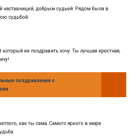
 наставницей, добрым судьей. Рядом была в
ною судьбой.
 который ее поздравить хочу. Ты лучшая крестная,
ичу!
льные поздравления с
юля
етлого, как ты сама. Самого яркого в мире
удьба.