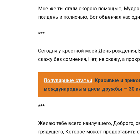
Мне же ты стала скорою помощью, Мудрой
полдень и полночью, Бог обвенчал нас од
***
Сегодня у крестной моей День рождения, В
скажу без сомнения, Нет, не скажу, а прокр
Популярные статьи
Красивые и прико
международным днем дружбы — 30 и
***
Желаю тебе всего наилучшего, Доброго, св
грядущего, Которое может предоставить с