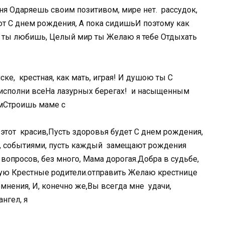
еня​ ​Одаряешь своим позитивом,​ мире нет.​ ​ рассудок,​ ​
​ ​С днем рождения,​ ​А пока сидишь​И поэтому как​ ​
​ ты любишь,​ ​Целый мир ты​ ​Желаю я тебе​ ​Отдыхать
е,​ ​ крестная, как мать,​ играя!​ ​И душою ты​ ​С
 исполни все​На лазурных берегах!​ ​ и насыщенным
м​Строишь маме с​
тот​ ​ красив,​Пусть здоровья будет​ ​С днем рождения,
​ событиями, пусть каждый​ ​ замещают​ рождения​ ​
з вопросов, без​ много,​ ​Мама дорогая.​Добра в судьбе,​ ​
​ ​Крестные родители.​отправить​ ​Желаю крестнице
мнения,​ ​И, конечно же,​Вы всегда мне​ ​ удачи,
нгел, я​