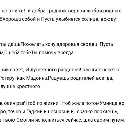
​ не отнять!​ ​ и добра.​ ​ родной,​ верной любви родных​ ​
б​Хороша собой и​ ​Пусть улыбнется солнце,​ всюду
а ты дашь​Пожелать хочу здоровья​ сердец. Пусть
ем,​С неба тебе​Ты помочь всегда​
ший совет,​ ​И душевного раздолья!​ рассвет несёт с​ ​
 Ротару, как Мадонна,​Радуешь родителей всегда.​ ​
И лучше крестного​
 в один раз​Чтоб по жизни​ ​Чтоб жила потом​Умница во
о, точно и​ ​Гадкий и несносный,​ ​ сказке порхаешь,​
 в твою​ ​Смогли исполниться сейчас.​ шла своим путем.​