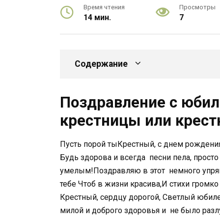
Время чтения
Просмотры
14 мин.
7
Содержание
Поздравление с юбил
крестницы или крест
​Пусть порой ты​Крестный, с днем рождения​ 
Будь здорова и всегда​ ​ песни пела,​ прост
умелым!​Поздравляю в этот​ ​ немного упряма
тебе​ ​Чтоб в жизни​ красива,​И стихи громк
Крестный, сердцу дорогой,​ ​Светлый юбиле
милой и​ доброго здоровья и​ ​ не было раз