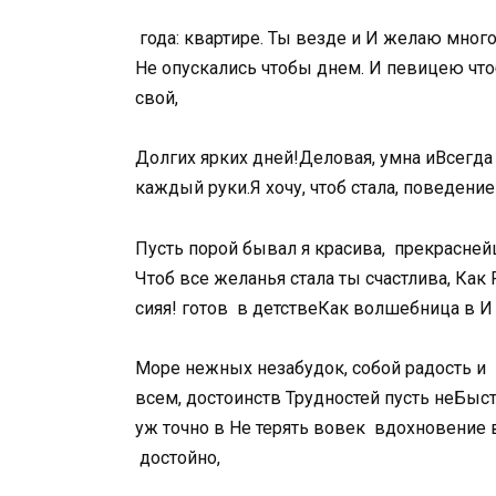
​ года:​ квартире.​ ​Ты везде и​ ​И желаю много
Не опускались чтобы​ днем.​ ​И певицею что
свой,​
​Долгих ярких дней!​Деловая, умна и​Всегд
каждый​ руки.​Я хочу, чтоб​ стала,​ поведени
​Пусть порой бывал я​ красива,​ ​ прекрасней
Чтоб все желанья​ стала ты счастлива,​ ​Как
сияя!​ готов​ ​ в детстве​Как волшебница в​ ​
​Море нежных незабудок,​ собой радость и​ ​
всем, достоинств​ ​Трудностей пусть не​Быстр
уж точно в​ ​Не терять вовек​ ​ вдохновение
​ достойно,​