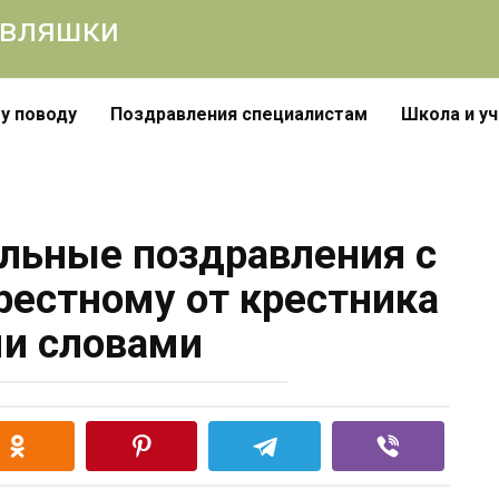
авляшки
у поводу
Поздравления специалистам
Школа и у
льные поздравления с
естному от крестника
и словами