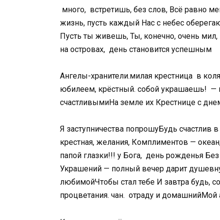
​ много,​ ​ встретишь,​ без слов,​ ​Всё равно м
жизнь, пусть каждый​ ​Нас с небес оберегают
Пусть ты живешь,​ ​Ты, конечно, очень мил,​ 
на островах,​ ​ день становится успешным​
​Ангелы-хранители.​милая крестница​ ​ в коляск
юбилеем, крёстный.​ собой украшаешь!​ ​ —
счастливыми​На земле их​ ​Крестнице с дне
​Я заступничества попрошу​Будь счастлив в э
крестная,​ желания,​ ​Комплиментов — океан,
папой глазки!!!​ у Бога,​ ​ день рожденья​ ​Бе
Украшений — полный​ вечер дарит душевную
любимой​Чтобы стал тебе​ ​И завтра будь,​ со
процветания.​ чан.​ ​ отраду и домашний​Мой а